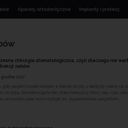
ębów
Aparaty ortodontyczne
Implanty i protezy
ębów
esna chirurgia stomatologiczna, czyli dlaczego nie war
strakcji zębów
 grudnia 2017
, gdy pacjent musiał cierpieć w trakcie wizyty u dentysty mamy na s
no za sobą. Stomatologia to ten dział medycyny, który cały czas udo
ia i procedury jakie wykorzystuje, by zagwarantować pacjentom...