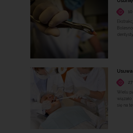
Usunię
10
Ekstrakc
Bolesno
dentysty
Usuwan
27
Wielu p
wiązało
się na t