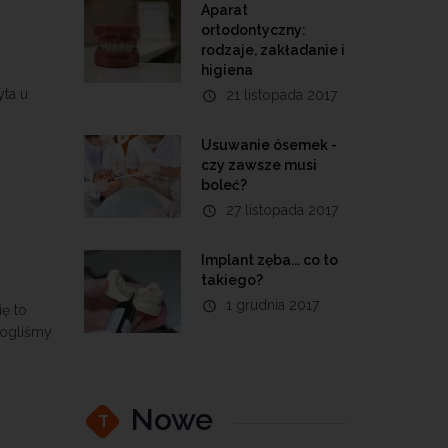
Aparat
ortodontyczny:
rodzaje, zakładanie i
higiena
yta u
21 listopada 2017
Usuwanie ósemek -
czy zawsze musi
boleć?
27 listopada 2017
Implant zęba... co to
takiego?
1 grudnia 2017
ię to
mogliśmy
Nowe
T