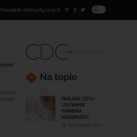
Poradnik dentystyczny
to bać
Na topie
P
zczęście
SKALING, CZYLI
skonala
USUWANIE
KAMIENIA
NAZĘBNEGO
9 listopada 2017