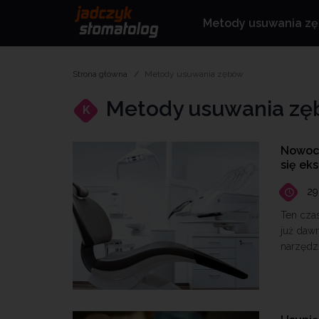
Metody usuwania z
Strona główna
Metody usuwania zębów
Metody usuwania z
K
Nowocz
się ek
29
Ten czas
już daw
narzędz