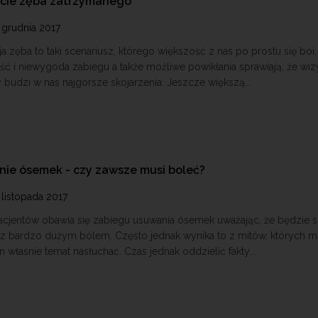
cie zęba zatrzymanego
 grudnia 2017
ja zęba to taki scenariusz, którego większość z nas po prostu się boi.
ść i niewygoda zabiegu a także możliwe powikłania sprawiają, że wiz
 budzi w nas najgorsze skojarzenia. Jeszcze większą...
ie ósemek - czy zawsze musi boleć?
 listopada 2017
acjentów obawia się zabiegu usuwania ósemek uważając, że będzie s
 z bardzo dużym bólem. Często jednak wynika to z mitów, których 
en właśnie temat nasłuchać. Czas jednak oddzielić fakty...