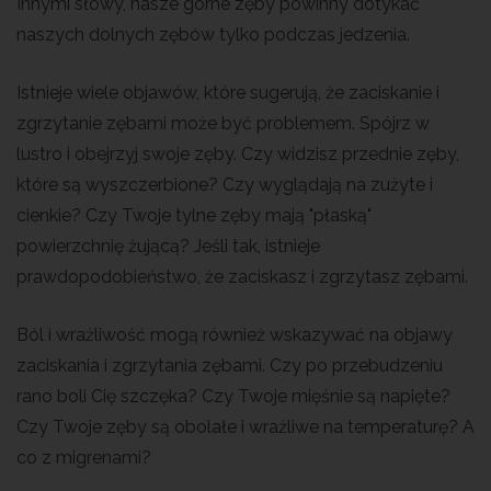
Innymi słowy, nasze górne zęby powinny dotykać
naszych dolnych zębów tylko podczas jedzenia.
Istnieje wiele objawów, które sugerują, że zaciskanie i
zgrzytanie zębami może być problemem. Spójrz w
lustro i obejrzyj swoje zęby. Czy widzisz przednie zęby,
które są wyszczerbione? Czy wyglądają na zużyte i
cienkie? Czy Twoje tylne zęby mają "płaską"
powierzchnię żującą? Jeśli tak, istnieje
prawdopodobieństwo, że zaciskasz i zgrzytasz zębami.
Ból i wrażliwość mogą również wskazywać na objawy
zaciskania i zgrzytania zębami. Czy po przebudzeniu
rano boli Cię szczęka? Czy Twoje mięśnie są napięte?
Czy Twoje zęby są obolałe i wrażliwe na temperaturę? A
co z migrenami?