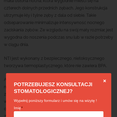
mała osłona nocna, która wygodnie mieści się na
czterech dolnych przednich zębach. Jego konstrukcja
utrzymuje kły i tylne zęby z dala od siebie. Takie
odseparowanie minimalizuje intensywność nocnego
zaciskania zębów. Ze względu na swój mały rozmiar, jest
wygodna do noszenia podczas snu lub w razie potrzeby
w ciągu dnia.
NTI jest wykonany z bezpiecznego, nietoksycznego
tworzywa termoplastycznego, które nie zawiera BPA.
Aby zademonstrować działanie NTI, należy dotknąć
❌
POTRZEBUJESZ KONSULTACJI
mięśni skroni, a następnie tylnymi zębami jak najmocniej
STOMATOLOGICZNEJ?
zacisnąć ołówek. Mięśnie skroniowe będą się
Wypełnij poniższy formularz i umów się na wizytę !
wybrzuszać i intensywnie kurczyć, gdy będziesz gryzł
Imię
*
ołówek, podczas gdy przy użyciu tylko przednich
zębów mięśnie skroniowe pozostaną rozluźnione.