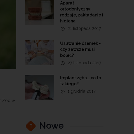
Aparat
ortodontyczny:
rodzaje, zakładanie i
higiena
21 listopada 2017
Usuwanie ósemek -
czy zawsze musi
boleć?
27 listopada 2017
Implant zęba... co to
takiego?
1 grudnia 2017
 z Zoo w
Nowe
T