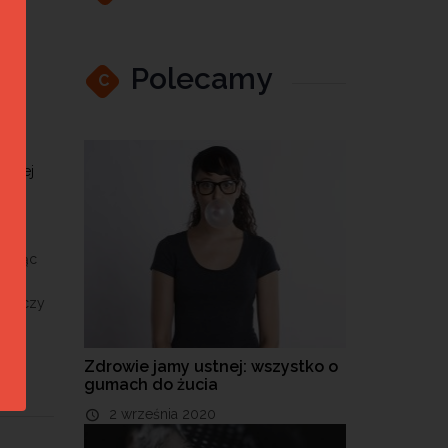
ch
Polecamy
C
stnej
ieli
agając
cy
ne, czy
Zdrowie jamy ustnej: wszystko o
gumach do żucia
2 września 2020