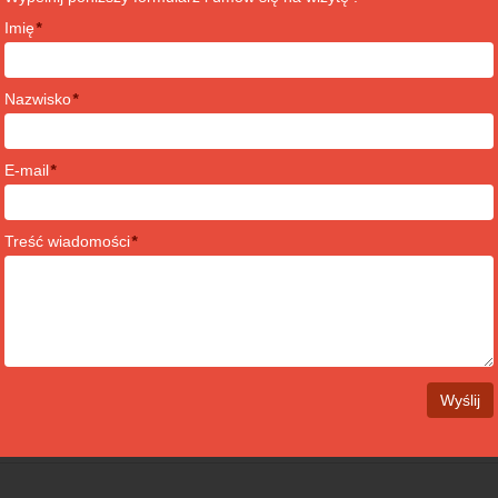
 Series. Wszystko zaczyna się, gdy psy i koty przez długi czas nie
Imię
*
 a następnie powoli postępuje do głębokich dziur w zębach i kościa
 ból i zazwyczaj wymagają ekstrakcji.
Nazwisko
*
choroby przyzębia:
Regularnie odwiedzaj lekarza weterynarii Podawaj zwierzęciu twarde
E-mail
*
 z jego zębów Zawsze bądź świadomy tego, co dzieje się w jamie u
Treść wiadomości
*
h samych chorób i bólów zębów co ludzie, choć większość ich właścic
emy z jamą ustną mogą być równie poważne i zagrażające życiu, wym
na jamę ustną swojego zwierzęcia, abyś mógł zauważyć nadchodzą
ważnym problemem. Niezależnie od tego, czy są to zwierzęta rodzin
znej, aby były zdrowe i szczęśliwe.