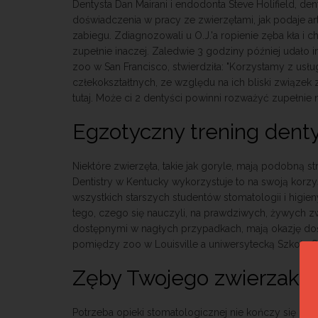
Dentysta Dan Mairani i endodonta Steve Holifield, den
doświadczenia w pracy ze zwierzętami, jak podaje a
zabiegu. Zdiagnozowali u O.J.'a ropienie zęba kła 
zupełnie inaczej. Zaledwie 3 godziny później udało 
zoo w San Francisco, stwierdziła: "Korzystamy z usł
człekokształtnych, ze względu na ich bliski związek z 
tutaj. Może ci 2 dentyści powinni rozważyć zupełnie
Egzotyczny trening dent
Niektóre zwierzęta, takie jak goryle, mają podobną str
Dentistry w Kentucky wykorzystuje to na swoją korzy
wszystkich starszych studentów stomatologii i higie
tego, czego się nauczyli, na prawdziwych, żywych zw
dostępnymi w nagłych przypadkach, mają okazję doś
pomiędzy zoo w Louisville a uniwersytecką Szkołą St
Zęby Twojego zwierzaka
Potrzeba opieki stomatologicznej nie kończy się n