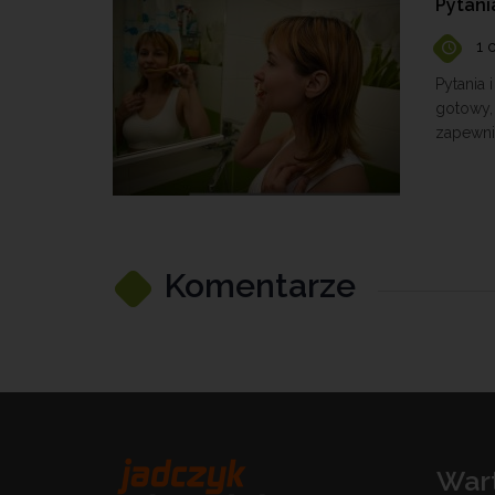
Pytani
1 
Pytania
gotowy,
zapewnić
Komentarze
War