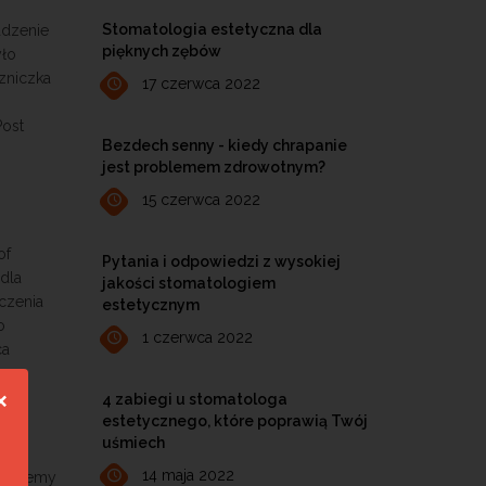
Stomatologia estetyczna dla
adzenie
pięknych zębów
yło
czniczka
17 czerwca 2022
Post
Bezdech senny - kiedy chrapanie
jest problemem zdrowotnym?
15 czerwca 2022
of
Pytania i odpowiedzi z wysokiej
dla
jakości stomatologiem
czenia
estetycznym
o
1 czerwca 2022
ca
4 zabiegi u stomatologa
❌
estetycznego, które poprawią Twój
uśmiech
14 maja 2022
problemy