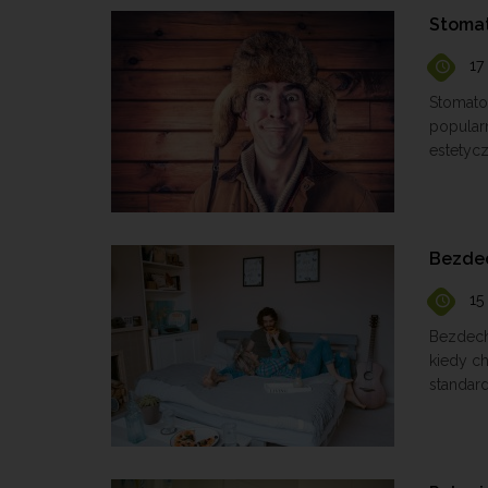
Stomat
17
Stomato
popular
estetyc
Bezdec
15
Bezdech
kiedy c
standard