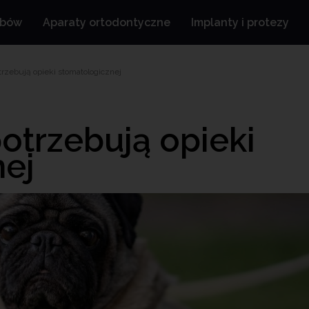
ębów
Aparaty ortodontyczne
Implanty i protezy
trzebują opieki stomatologicznej
potrzebują opieki
nej