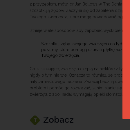
z przyzębiem, mówi dr Jan Bellows w The Dental Care
szczotkują zębów. Zaczyna się od zapalenia dziąseł,
Twojego zwierzęcia, które mogą powodować ogromny
Istnieje wiele sposobów, aby zapobiec wystąpieniu 
Szczotkuj zęby swojego zwierzęcia co tydzień 
pokarmy, które pomogą usunąć płytkę nazębną
Twojego zwierzęcia.
Co zaskakujące, zwierzęta cierpią na niektóre z tyc
nigdy o tym nie wie. Oznacza to również, że probl
natychmiastowego leczenia. Zwracaj baczną uwagę 
problem i pomóc go rozwiązać, zanim stanie się po
zwierzęta z zoo, nadal wymagają opieki stomatologic
Zobacz
T